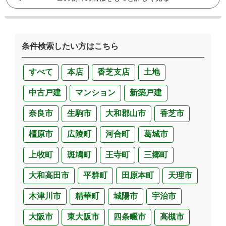
条件検索したい方はこちら
すべて
本店
香芝支店
土地
中古戸建
マンション
新築戸建
奈良市
生駒市
大和郡山市
香芝市
橿原市
広陵町
河合町
葛城市
上牧町
斑鳩町
王寺町
三郷町
大和高田市
平群町
田原本町
天理市
木津川市
精華町
城陽市
宇治市
大阪市
東大阪市
四条畷市
高槻市