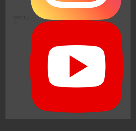
SNSリン
ク