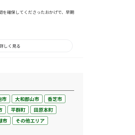
間を確保してくださったおかげで、早期
詳しく見る
会社概要
当社について
駒市
大和郡山市
香芝市
香芝支店紹介ページ
市
平群町
田原本町
ページ
採用情報
槻市
その他エリア
一覧
お知らせ