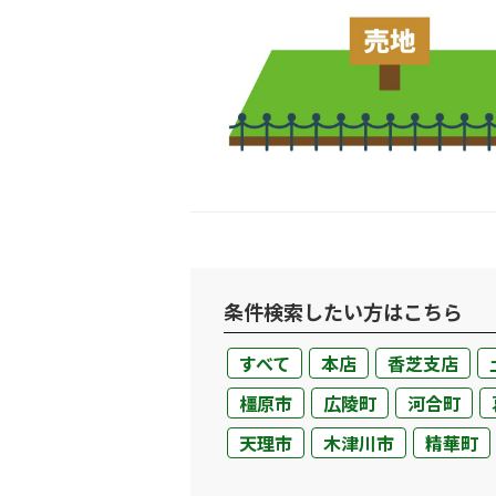
条件検索したい方はこちら
購入専門ページ
買いたい
売りた
すべて
本店
香芝支店
購入ガイド
橿原市
広陵町
河合町
条件から物件を検索
天理市
木津川市
精華町
町名から探す