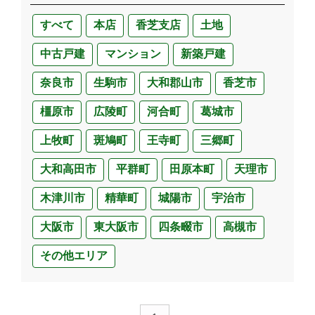
すべて
本店
香芝支店
土地
中古戸建
マンション
新築戸建
奈良市
生駒市
大和郡山市
香芝市
橿原市
広陵町
河合町
葛城市
上牧町
斑鳩町
王寺町
三郷町
大和高田市
平群町
田原本町
天理市
木津川市
精華町
城陽市
宇治市
大阪市
東大阪市
四条畷市
高槻市
その他エリア