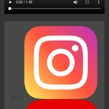
SNSリン
ク